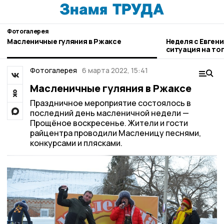
Фотогалерея
Масленичные гуляния в Ржаксе
Неделя с Евген
ситуация на то
городе и приор
Фотогалерея
6 марта 2022, 15:41
Масленичные гуляния в Ржаксе
Праздничное мероприятие состоялось в
последний день масленичной недели —
Прощёное воскресенье. Жители и гости
райцентра проводили Масленицу песнями,
конкурсами и плясками.