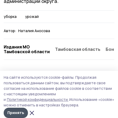
администрации округа.
уборка
урожай
Автор:
Наталия Аносова
Издания МО
Тамбовская область
Бонд
Тамбовской области
АПК
28 июля , 13:12
На сайте используются cookie-файлы.
Продолжая
В ржаксинских сельхозпредприятиях
пользоваться данным сайтом, вы подтверждаете свое
убирают озимую пшеницу
согласие на использование файлов cookie в соответствии
с настоящим уведомлением
Ржаксинские аграрии намолотили более 23 тысяч тонн
и
Политикой конфиденциальности.
Использование «cookie»
зерна, убрав четвёртую часть полей с озимой
можно отменить в настройках браузера.
пшеницей.
Принять