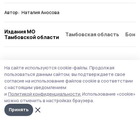
Автор:
Наталия Аносова
Издания МО
Тамбовская область
Бонд
Тамбовской области
АПК
28 июля , 13:12
На сайте используются cookie-файлы.
Продолжая
В ржаксинских сельхозпредприятиях
пользоваться данным сайтом, вы подтверждаете свое
убирают озимую пшеницу
согласие на использование файлов cookie в соответствии
с настоящим уведомлением
Ржаксинские аграрии намолотили более 23 тысяч тонн
и
Политикой конфиденциальности.
Использование «cookie»
зерна, убрав четвёртую часть полей с озимой
можно отменить в настройках браузера.
пшеницей.
Принять