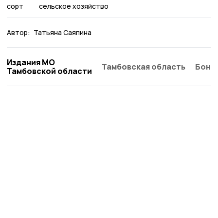
сорт
сельское хозяйство
Автор:
Татьяна Саяпина
Издания МО
Тамбовская область
Бонд
Тамбовской области
Знамя труда 68