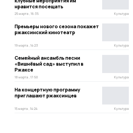
клубные мероприятия им
нравится посещать
25 марта , 16:35
Культура
Премьеры нового сезона покажет
ржаксинский кинотеатр
19 марта , 14:23
Культура
Семейный ансамбль песни
«Вишнёвый сад» выступил в
Ржаксе
18 марта , 17:50
Культура
На концертную программу
приглашают ржаксинцев
15 марта , 14:24
Культура