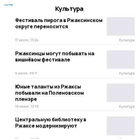
Культура
Фестиваль пирога в Ржаксинском
округе переносится
17 июля , 13:24
Культура
Ржаксинцы могут побывать на
вишнёвом фестивале
6 июля , 09:11
Культура
Юные таланты из Ржаксы
побывали на Поленовском
пленэре
19 июня , 13:19
Культура
Центральную библиотеку в
Ржаксе модернизируют