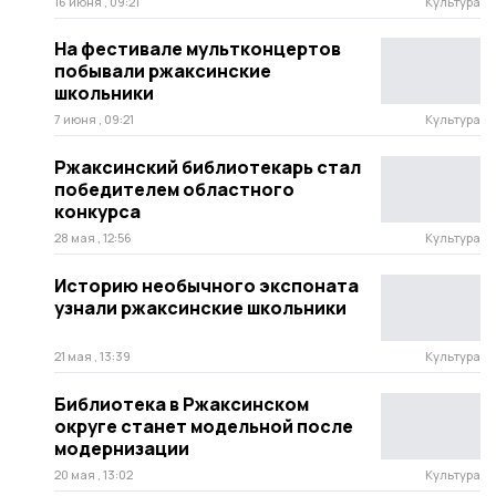
16 июня , 09:21
Культура
На фестивале мультконцертов
побывали ржаксинские
школьники
7 июня , 09:21
Культура
Ржаксинский библиотекарь стал
победителем областного
конкурса
28 мая , 12:56
Культура
Историю необычного экспоната
узнали ржаксинские школьники
21 мая , 13:39
Культура
Библиотека в Ржаксинском
округе станет модельной после
модернизации
20 мая , 13:02
Культура