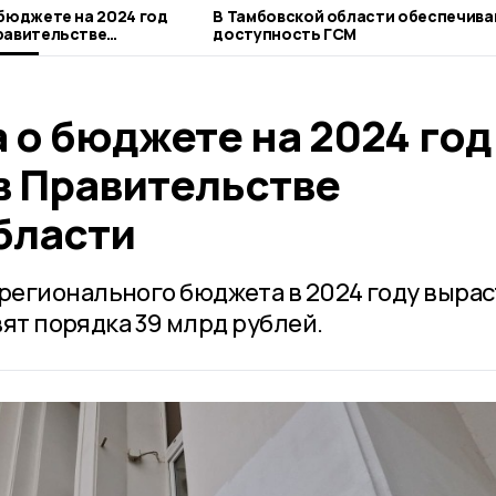
 бюджете на 2024 год
В Тамбовской области обеспечив
равительстве
доступность ГСМ
асти
 о бюджете на 2024 год
в Правительстве
бласти
егионального бюджета в 2024 году вырас
вят порядка 39 млрд рублей.