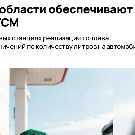
 области обеспечивают
ГСМ
ных станциях реализация топлива
ничений по количеству литров на автомоб