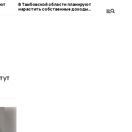
ают
В Тамбовской области планируют
МегаФон 
нарастить собственные доходы
промышл
бюджета
тут