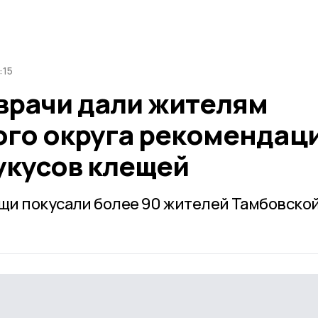
:15
врачи дали жителям
го округа рекомендаци
укусов клещей
щи покусали более 90 жителей Тамбовско