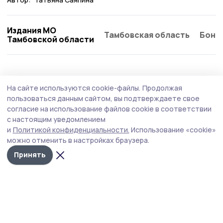
Издания МО
Тамбовская область
Бонд
Тамбовской области
Здравоохранение
19 июля , 13:42
На сайте используются cookie-файлы.
Продолжая
Десять пострадавших человек после
пользоваться данным сайтом, вы подтверждаете свое
атаки в Котовске доставили на лечение в
согласие на использование файлов cookie в соответствии
с настоящим уведомлением
Москву
и
Политикой конфиденциальности.
Использование «cookie»
Решение приняли после очных и телемедицинских
можно отменить в настройках браузера.
консультаций с федеральными специалистами.
Принять
Транспортировку все пациенты перенесли стабильно.