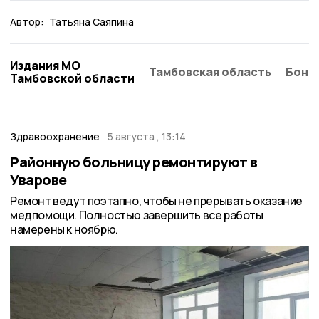
Автор:
Татьяна Саяпина
Издания МО
Тамбовская область
Бонд
Тамбовской области
Здравоохранение
5 августа , 13:14
Районную больницу ремонтируют в
Уварове
Ремонт ведут поэтапно, чтобы не прерывать оказание
медпомощи. Полностью завершить все работы
намерены к ноябрю.