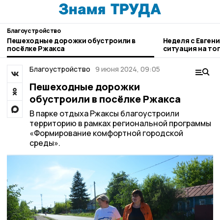
Благоустройство
Пешеходные дорожки обустроили в
Неделя с Евген
посёлке Ржакса
ситуация на то
городе и приор
Благоустройство
9 июня 2024, 09:05
Пешеходные дорожки
обустроили в посёлке Ржакса
В парке отдыха Ржаксы благоустроили
территорию в рамках региональной программы
«Формирование комфортной городской
среды».