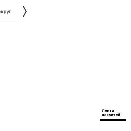
округ
Жердевский округ
Знаменский округ
Лента
новостей