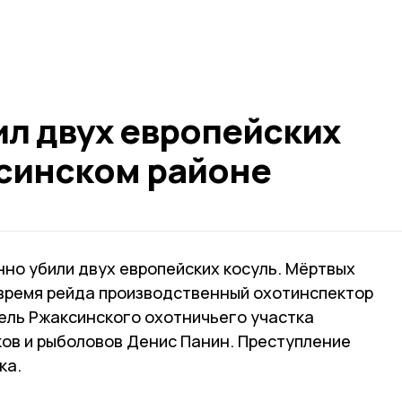
ил двух европейских
ксинском районе
но убили двух европейских косуль. Мёртвых
 время рейда производственный охотинспектор
ель Ржаксинского охотничьего участка
ов и рыболовов Денис Панин. Преступление
ка.