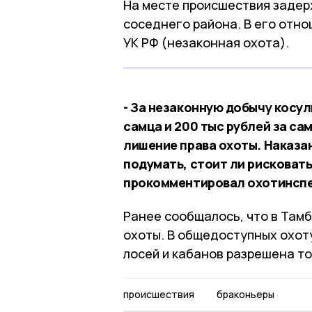
На месте происшествия задер
соседнего района. В его отно
УК РФ (незаконная охота).
- За незаконную добычу косу
самца и 200 тыс рублей за са
лишение права охоты. Наказа
подумать, стоит ли рисковать
прокомментировал охотинспе
Ранее сообщалось, что в Там
охоты. В общедоступных охот
лосей и кабанов разрешена то
происшествия
браконьеры