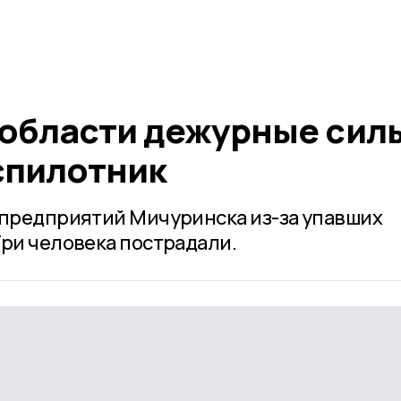
 области дежурные сил
спилотник
 предприятий Мичуринска из-за упавших
Три человека пострадали.