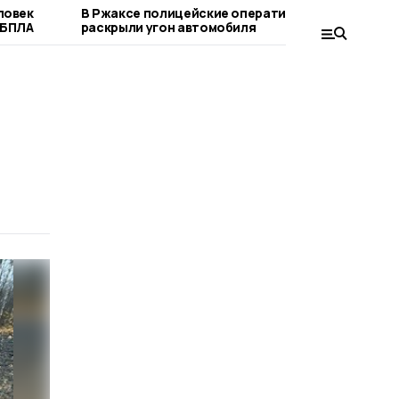
ловек
В Ржаксе полицейские оперативно
В Рж
 БПЛА
раскрыли угон автомобиля
траге