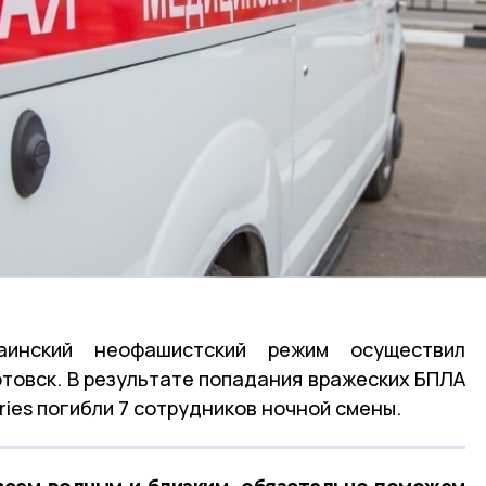
инский неофашистский режим осуществил
отовск. В результате попадания вражеских БПЛА
ries погибли 7 сотрудников ночной смены.
всем родным и близким, обязательно поможем