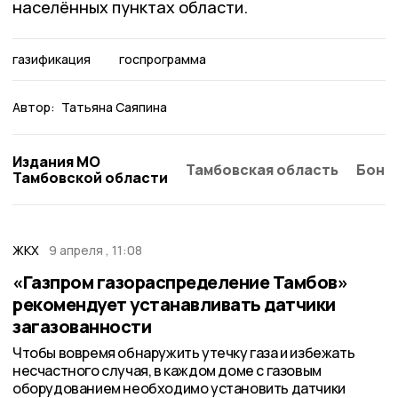
населённых пунктах области.
газификация
госпрограмма
Автор:
Татьяна Саяпина
Издания МО
Тамбовская область
Бонд
Тамбовской области
ЖКХ
9 апреля , 11:08
«Газпром газораспределение Тамбов»
рекомендует устанавливать датчики
загазованности
Чтобы вовремя обнаружить утечку газа и избежать
несчастного случая, в каждом доме с газовым
оборудованием необходимо установить датчики