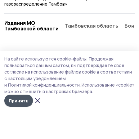
газораспределение Тамбов»
Издания МО
Тамбовская область
Бонд
Тамбовской области
ЖКХ
7 апреля , 16:48
На сайте используются cookie-файлы.
Продолжая
В Ржаксинском округе обновят несколько
пользоваться данным сайтом, вы подтверждаете свое
ключевых трасс
согласие на использование файлов cookie в соответствии
с настоящим уведомлением
В Тамбовской области стартовал сезон ремонта дорог
и
Политикой конфиденциальности.
Использование «cookie»
после зимы. Несколько трасс — в том числе участки,
можно отменить в настройках браузера.
важные для пассажирского и школьного транспорта,
приведут в порядок в Ржаксинском округе. Работы
Принять
проходят в рамках нацпроекта «Инфраструктура для
жизни».