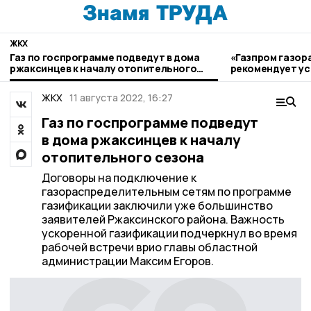
ЖКХ
Газ по госпрограмме подведут в дома
«Газпром газор
ржаксинцев к началу отопительного
рекомендует ус
сезона
загазованност
ЖКХ
11 августа 2022, 16:27
Газ по госпрограмме подведут
в дома ржаксинцев к началу
отопительного сезона
Договоры на подключение к
газораспределительным сетям по программе
газификации заключили уже большинство
заявителей Ржаксинского района. Важность
ускоренной газификации подчеркнул во время
рабочей встречи врио главы областной
администрации Максим Егоров.