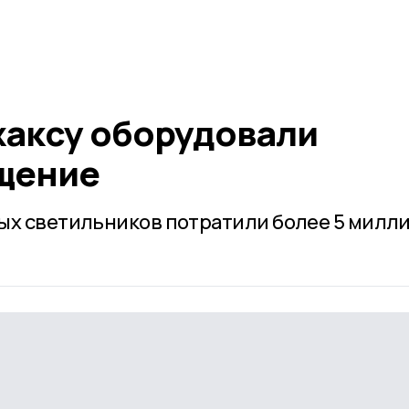
жаксу оборудовали
щение
ых светильников потратили более 5 милл