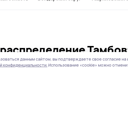
ораспределение Тамбов
устанавливать датчики
зоваться данным сайтом, вы подтверждаете свое согласие на 
й конфиденциальности.
Использование «cookie» можно отменит
ти
 утечку газа и избежать несчастного случ
борудованием необходимо установить дат
.