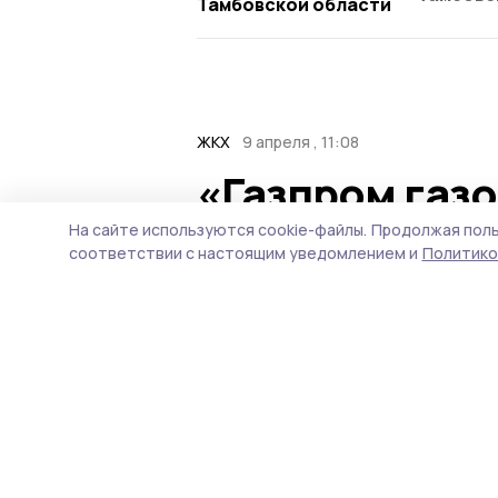
Тамбовской области
ЖКХ
9 апреля , 11:08
«Газпром газ
рекомендует 
На сайте используются cookie-файлы.
Продолжая поль
соответствии с настоящим уведомлением и
Политико
загазованнос
Чтобы вовремя обнаружить
каждом доме с газовым о
контроля загазованности