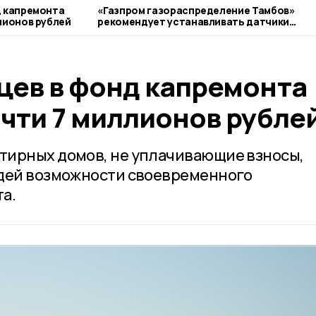
д капремонта
«Газпром газораспределение Тамбов»
лионов рублей
рекомендует устанавливать датчики
загазованности
цев в фонд капремонта
чти 7 миллионов рубле
тирных домов, не уплачивающие взносы,
юдей возможности своевременного
а.