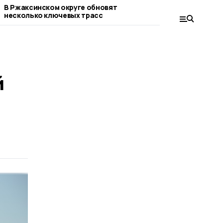
В Ржаксинском округе обновят
Строительство 
несколько ключевых трасс
экотехнопарка н
й