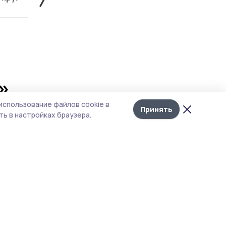
»
Лента
10
использование файлов cookie в
новостей
Принять
ь в настройках браузера.
ая, в
чики