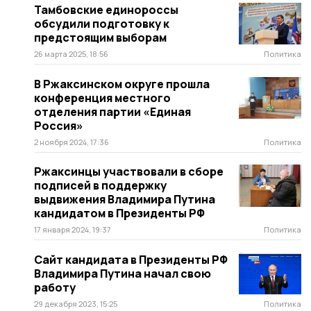
Тамбовские единороссы
обсудили подготовку к
предстоящим выборам
26 марта 2025, 18:56
Политика
В Ржаксинском округе прошла
конференция местного
отделения партии «Единая
Россия»
2 ноября 2024, 17:36
Политика
Ржаксинцы участвовали в сборе
подписей в поддержку
выдвижения Владимира Путина
кандидатом в Президенты РФ
17 января 2024, 19:37
Политика
Сайт кандидата в Президенты РФ
Владимира Путина начал свою
работу
29 декабря 2023, 15:25
Политика