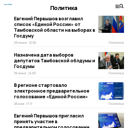
Политика
Евгений Первышов возглавил
список «Единой России» от
Тамбовской области на выборах в
Госдуму
29 июня , 12:55
Политика
Назначена дата выборов
депутатов Тамбовской облдумы и
Госдумы
18 июня , 14:05
Политика
В регионе стартовало
электронное предварительное
голосование «Единой России»
25 мая , 17:11
Политика
Евгений Первышов пригласил
принять участие в
предварительном голосовании