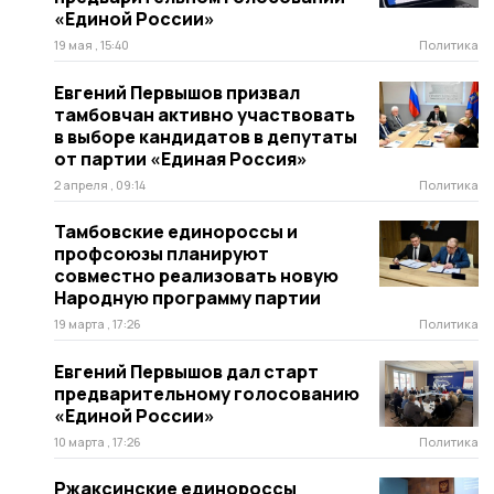
«Единой России»
19 мая , 15:40
Политика
Евгений Первышов призвал
тамбовчан активно участвовать
в выборе кандидатов в депутаты
от партии «Единая Россия»
2 апреля , 09:14
Политика
Тамбовские единороссы и
профсоюзы планируют
совместно реализовать новую
Народную программу партии
19 марта , 17:26
Политика
Евгений Первышов дал старт
предварительному голосованию
«Единой России»
10 марта , 17:26
Политика
Ржаксинские единороссы