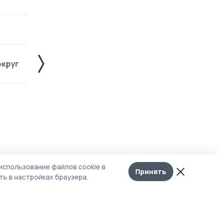
округ
Жердевский округ
Знаменский округ
Лента
10
использование файлов cookie в
новостей
Принять
ь в настройках браузера.
,