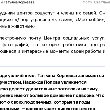
 и Татьяна Корнеева
Фото: Светлан
удники центра соцуслуг и члены их семей. Он
циях: «Двор украсили мы сами», «Моё хобби»,
бимые животные».
лектронную почту Центра социальных услуг.
 фотографий, на которых работники центра
ющиеся и интересные моменты своей работы и
юди увлечённые. Татьяна Корнеева занимается
рчеством, Надежда Попова увлекается
ева делает удивительные заготовки на зиму,
аренко имеют большое домашнее подворье. Что
ют о своих подопечных, которые за годы
родными, — рассказывает директор центра