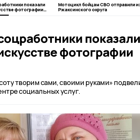
работники показали
Мотоцикл бойцам СВО отправили из
усстве фотографии
Ржаксинского округа
соцработники показал
 искусстве фотографии
соту творим сами, своими руками» подвели
ентре социальных услуг.