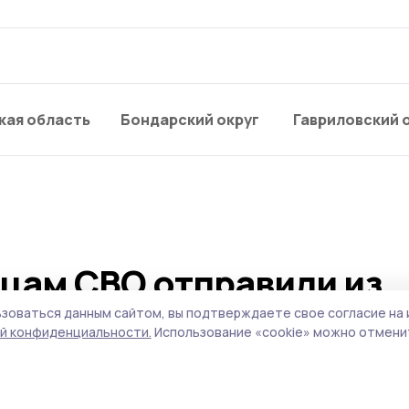
кая область
Бондарский округ
Гавриловский 
цам СВО отправили из
 округа
зоваться данным сайтом, вы подтверждаете свое согласие на 
й конфиденциальности.
Использование «cookie» можно отменит
евое братство», жители Ржаксинского и
кже Московской области, Санкт-Петербурга