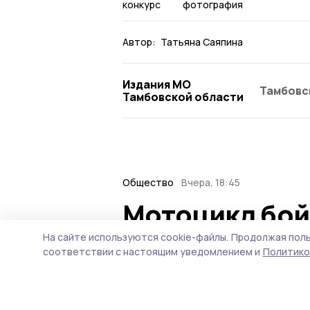
конкурс
фотография
Автор:
Татьяна Саяпина
Издания МО
Тамбовс
Тамбовской области
Общество
Вчера, 18:45
Мотоцикл бой
Ржаксинского
На сайте используются cookie-файлы.
Продолжая поль
соответствии с настоящим уведомлением и
Политико
Коллектив отделения «Бо
Уваровских округов, а та