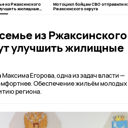
ье из Ржаксинского
Мотоцикл бойцам СВО отправили из
улучшить жилищные
Ржаксинского округа
семье из Ржаксинского
ут улучшить жилищные
Максима Егорова, одна из задач власти —
комфортнее. Обеспечение жильём молодых
итию региона.