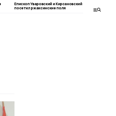
Епископ Уваровский и Кирсановский
Ржаксинск
посетил ржаксинские поля
трезвост