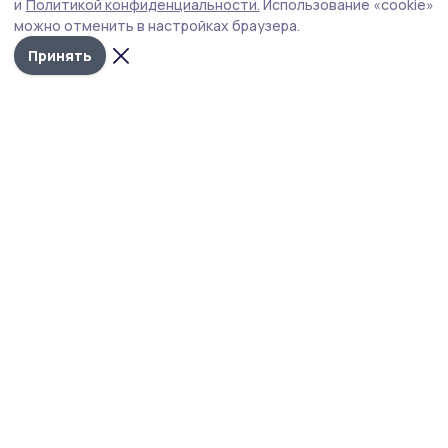
и
Политикой конфиденциальности.
Использование «cookie»
установят современные светильники, обновят
можно отменить в настройках браузера.
напольное покрытие и стены.
Принять
Фото: Ольга Букина
По инициативному бюджетированию в здании
клуба села Ярославка Ржаксинского округа
начался ремонт. Проект поддержан бюджетом