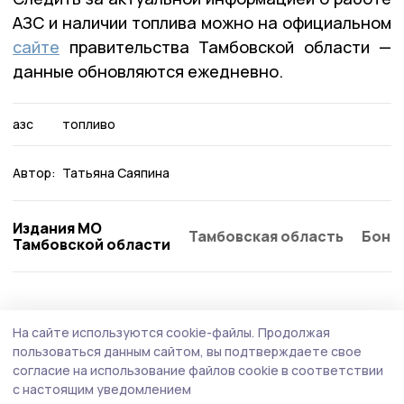
АЗС и наличии топлива можно на официальном
сайте
правительства Тамбовской области —
данные обновляются ежедневно.
азс
топливо
Автор:
Татьяна Саяпина
Издания МО
Тамбовская область
Бонд
Тамбовской области
Общество
Вчера, 09:05
На сайте используются cookie-файлы.
Продолжая
Сельский клуб обновят в Ржаксинском
пользоваться данным сайтом, вы подтверждаете свое
округе
согласие на использование файлов cookie в соответствии
с настоящим уведомлением
В помещении заменят потолочное покрытие на новое,