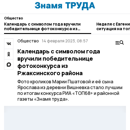
Общество
Календарь с символом года вручили
Неделя с Евген
победительнице фотоконкурса из
ситуация на то
Ржаксинского района
городе и приор
Общество
14 февраля 2023, 08:57
Календарь с символом года
вручили победительнице
фотоконкурса из
Ржаксинского района
Фото кроликов Марии Пшатовой и её сына
Ярослава из деревни Вишневка стало лучшим
по итогам конкурса РИА «ТОП68» и районной
газеты «Знамя труда».