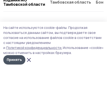
Тамбовская область
Бонд
Тамбовской области
Общество
Вчера, 09:05
На сайте используются cookie-файлы.
Продолжая
Сельский клуб обновят в Ржаксинском
пользоваться данным сайтом, вы подтверждаете свое
округе
согласие на использование файлов cookie в соответствии
с настоящим уведомлением
В помещении заменят потолочное покрытие на новое,
и
Политикой конфиденциальности.
Использование «cookie»
установят современные светильники, обновят
можно отменить в настройках браузера.
напольное покрытие и стены.
Принять