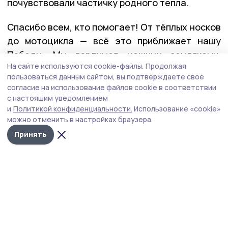
почувствовали частичку родного тепла.
Спасибо всем, кто помогает! От тёплых носков
до мотоцикла — всё это приближает нашу
Победу. Мы гордимся нашими земляками,
На сайте используются cookie-файлы.
Продолжая
отметили в местном отделении «Боевого
пользоваться данным сайтом, вы подтверждаете свое
братства».
согласие на использование файлов cookie в соответствии
с настоящим уведомлением
и
Политикой конфиденциальности.
Использование «cookie»
гумпомощь
сво
можно отменить в настройках браузера.
Принять
Автор:
Татьяна Саяпина
Издания МО
Тамбовская область
Бонд
Тамбовской области