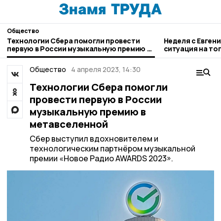
Общество
Технологии Сбера помогли провести
Неделя с Евген
первую в России музыкальную премию в
ситуация на то
метавселенной
городе и приор
Общество
4 апреля 2023, 14:30
Технологии Сбера помогли
провести первую в России
музыкальную премию в
метавселенной
Сбер выступил вдохновителем и
технологическим партнёром музыкальной
премии «Новое Радио AWARDS 2023».