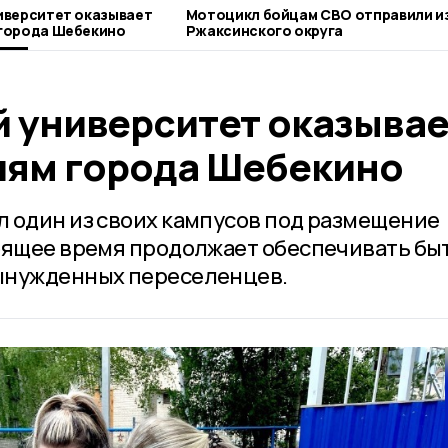
иверситет оказывает
Мотоцикл бойцам СВО отправили из
города Шебекино
Ржаксинского округа
 университет оказывае
ям города Шебекино
 один из своих кампусов под размещение
оящее время продолжает обеспечивать бы
ынужденных переселенцев.