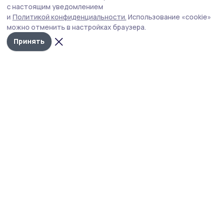
с настоящим уведомлением
На встрече обсудили вопросы трудоустройства и
и
Политикой конфиденциальности.
Использование «cookie»
оформления документов, пути решения ряда бытовых
можно отменить в настройках браузера.
и личных вопросов.
Принять
Фото: Павел Васильев
Евгений Первышов провёл приём граждан