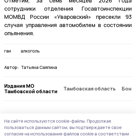
Отметим, за семь месяцев 2026 года
сотрудники отделения Госавтоинспекции
МОМВД России «Уваровский» пресекли 93
случая управления автомобилем в состоянии
опьянения.
гаи
алкоголь
Автор:
Татьяна Саяпина
Издания МО
Тамбовская область
Бонд
Тамбовской области
Общество
Вчера, 17:54
На сайте используются cookie-файлы.
Продолжая
Глава Тамбовской области провёл приём
пользоваться данным сайтом, вы подтверждаете свое
участников СВО
согласие на использование файлов cookie в соответствии