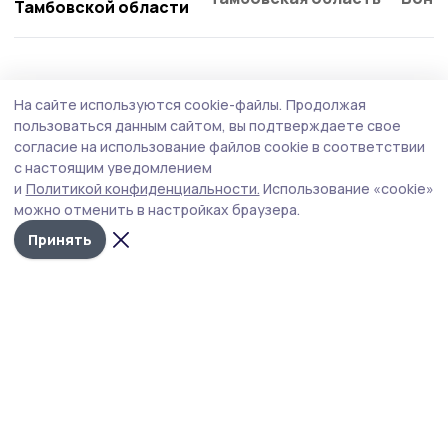
Тамбовской области
Общество
Вчера, 18:45
На сайте используются cookie-файлы.
Продолжая
Мотоцикл бойцам СВО отправили из
пользоваться данным сайтом, вы подтверждаете свое
Ржаксинского округа
согласие на использование файлов cookie в соответствии
с настоящим уведомлением
Коллектив отделения «Боевое братство», жители
и
Политикой конфиденциальности.
Использование «cookie»
Ржаксинского и Уваровских округов, а также
можно отменить в настройках браузера.
Московской области, Санкт-Петербурга, Анапы
собрали средства на приобретение мотоцикла.
Принять