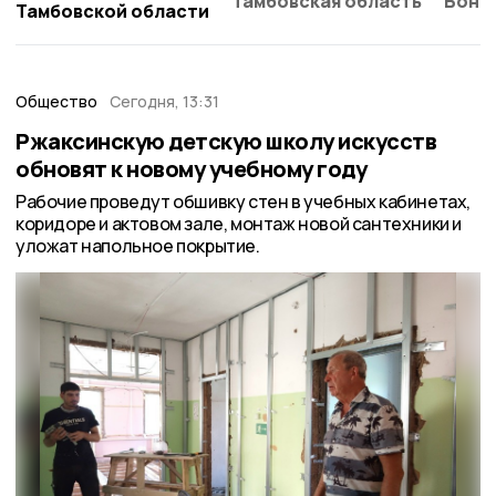
Тамбовская область
Бонд
Тамбовской области
Общество
Сегодня, 13:31
Ржаксинскую детскую школу искусств
обновят к новому учебному году
Рабочие проведут обшивку стен в учебных кабинетах,
коридоре и актовом зале, монтаж новой сантехники и
уложат напольное покрытие.