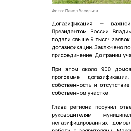
Фото: Павел Васильев
Догазификация — важней
Президентом России Влади
подали свыше 9 тысяч заявок
догазификации. Заключено по
присоединение. До границ уча
При этом около 900 домов
программе догазификаци
собственность и отсутствие
собственном участке.
Глава региона поручил отв
руководителям муницип
негазифицированных домовл
работу с заявителями. Мак