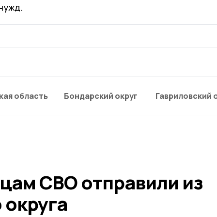
нужд.
кая область
Бондарский округ
Гавриловский 
цам СВО отправили из
 округа