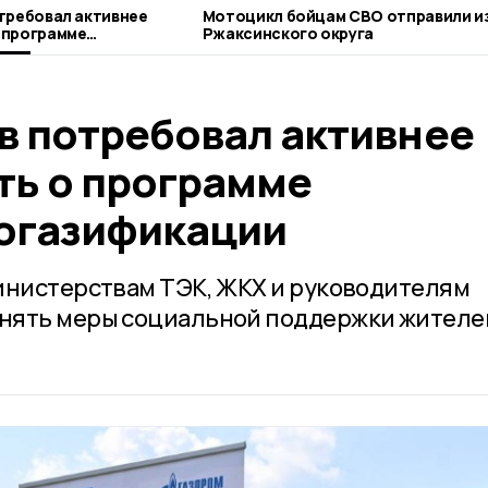
требовал активнее
Мотоцикл бойцам СВО отправили из
 программе
Ржаксинского округа
зификации
в потребовал активнее
ь о программе
огазификации
инистерствам ТЭК, ЖКХ и руководителям
нять меры социальной поддержки жителе