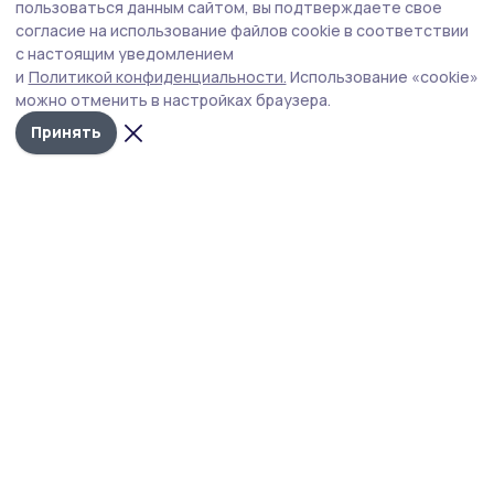
В Ржаксинском округе родственникам
пользоваться данным сайтом, вы подтверждаете свое
погибших участников СВО вручили
согласие на использование файлов cookie в соответствии
с настоящим уведомлением
государственные награды
и
Политикой конфиденциальности.
Использование «cookie»
Военный комиссар по Жердевскому и Ржаксинскому
можно отменить в настройках браузера.
округам встретился с семьями военнослужащих,
Принять
погибших при проведении СВО и удостоенных
госнаград посмертно.