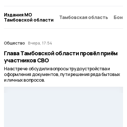
Издания МО
Тамбовская область
Бонд
Тамбовской области
Общество
Вчера, 17:54
Глава Тамбовской области провёл приём
участников СВО
На встрече обсудили вопросы трудоустройства и
оформления документов, пути решения ряда бытовых
и личных вопросов.