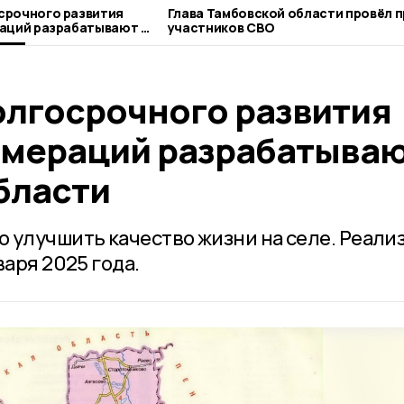
срочного развития
Глава Тамбовской области провёл 
аций разрабатывают в
участников СВО
сти
лгосрочного развития
омераций разрабатываю
бласти
 улучшить качество жизни на селе. Реали
варя 2025 года.