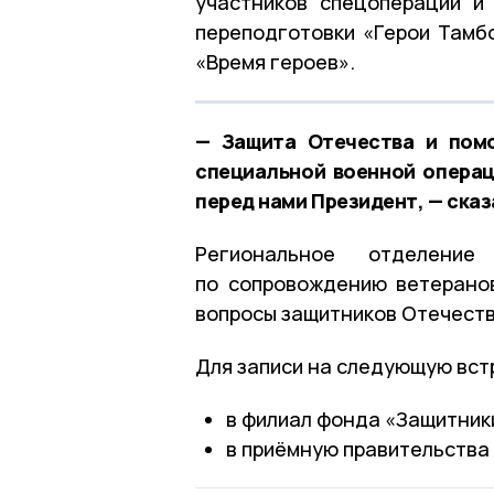
участников спецоперации и
переподготовки «Герои Тамб
«Время героев».
— Защита Отечества и помо
специальной военной операц
перед нами Президент, — сказ
Региональное отделени
по сопровождению ветерано
вопросы защитников Отечества
Для записи на следующую вст
в филиал фонда «Защитники
в приёмную правительства 