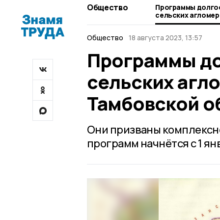
Общество
Программы долго
сельских агломер
Тамбовской обла
Общество
18 августа 2023, 13:57
Программы до
сельских агл
Тамбовской о
Они призваны комплексно
программ начнётся с 1 ян