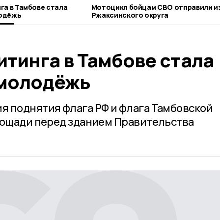
га в Тамбове стала
Мотоцикл бойцам СВО отправили из
одёжь
Ржаксинского округа
тинга в Тамбове стала
 молодёжь
 поднятия флага РФ и флага Тамбовской
лощади перед зданием Правительства