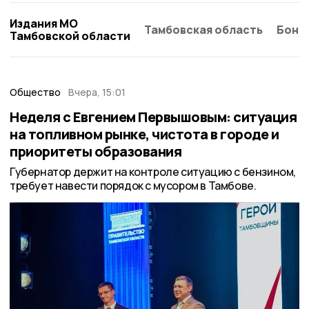
Издания МО
Тамбовская область
Бонд
Тамбовской области
Общество
Вчера, 15:01
Неделя с Евгением Первышовым: ситуация
на топливном рынке, чистота в городе и
приоритеты образования
Губернатор держит на контроле ситуацию с бензином,
требует навести порядок с мусором в Тамбове.