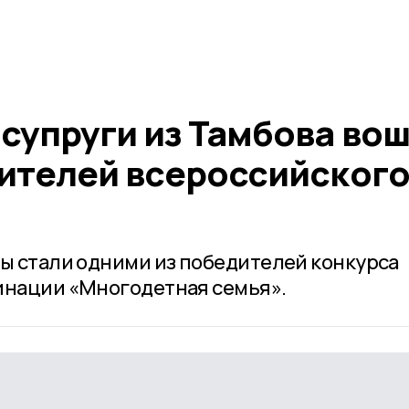
супруги из Тамбова во
дителей всероссийског
вы стали одними из победителей конкурса
инации «Многодетная семья».