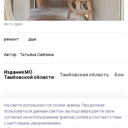
Фото: ДШИ
ремонт
дши
Автор:
Татьяна Саяпина
Издания МО
Тамбовская область
Бонд
Тамбовской области
Общество
Сегодня, 08:47
На сайте используются cookie-файлы.
Продолжая
В Тамбовской области участники и
пользоваться данным сайтом, вы подтверждаете свое
ветераны СВО получили дипломы о
согласие на использование файлов cookie в соответствии
с настоящим уведомлением
профессиональной переподготовке