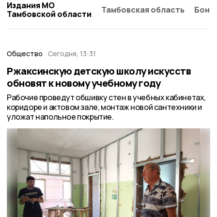
Издания МО
Тамбовская область
Бонд
Тамбовской области
Общество
Сегодня, 13:31
Ржаксинскую детскую школу искусств
обновят к новому учебному году
Рабочие проведут обшивку стен в учебных кабинетах,
коридоре и актовом зале, монтаж новой сантехники и
уложат напольное покрытие.