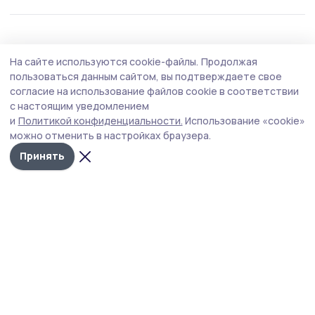
Общество
Вчера, 17:54
На сайте используются cookie-файлы.
Продолжая
Глава Тамбовской области провёл приём
пользоваться данным сайтом, вы подтверждаете свое
участников СВО
согласие на использование файлов cookie в соответствии
с настоящим уведомлением
На встрече обсудили вопросы трудоустройства и
и
Политикой конфиденциальности.
Использование «cookie»
оформления документов, пути решения ряда бытовых
можно отменить в настройках браузера.
и личных вопросов.
Принять