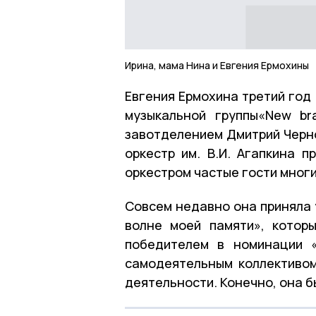
Ирина, мама Нина и Евгения Ермохины
Евгения Ермохина третий год
музыкальной группы«New br
завотделением Дмитрий Черно
оркестр им. В.И. Агапкина п
оркестром частые гости мног
Совсем недавно она приняла 
волне моей памяти», котор
победителем в номинации 
самодеятельным коллективо
деятельности. Конечно, она б