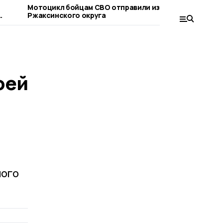
Мотоцикл бойцам СВО отправили из
Епископ У
Ржаксинского округа
посетил р
е
оей
ного