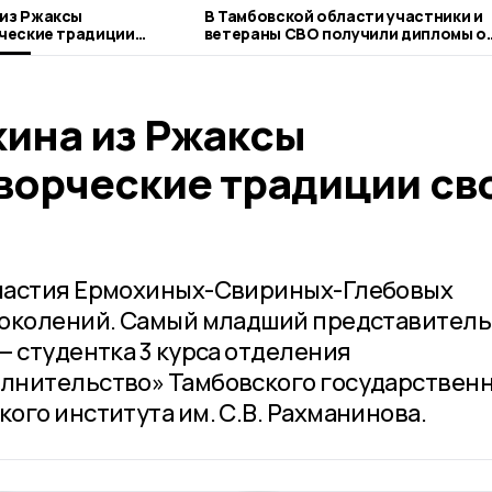
 из Ржаксы
В Тамбовской области участники и
ветераны СВО получили дипломы о
профессиональной переподготовк
хина из Ржаксы
ворческие традиции св
настия Ермохиных-Свириных-Глебовых
поколений. Самый младший представитель
— студентка 3 курса отделения
лнительство» Тамбовского государствен
ого института им. С.В. Рахманинова.