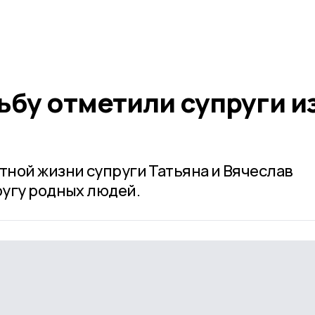
бу отметили супруги и
ной жизни супруги Татьяна и Вячеслав
угу родных людей.