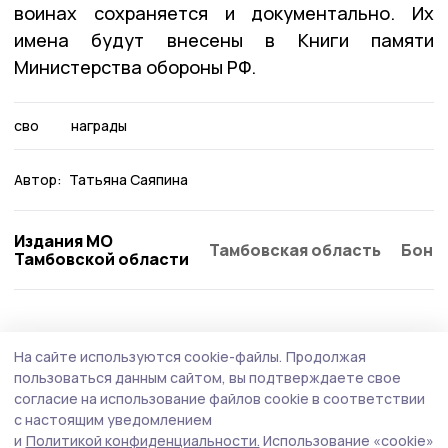
воинах сохраняется и документально. Их
имена будут внесены в Книги памяти
Министерства обороны РФ.
сво
награды
Автор:
Татьяна Саяпина
Издания МО
Тамбовская область
Бонд
Тамбовской области
Общество
5 августа , 15:57
На сайте используются cookie-файлы.
Продолжая
Ситуацию с топливом в Тамбовской
пользоваться данным сайтом, вы подтверждаете свое
области обсудили в Правительстве РФ
согласие на использование файлов cookie в соответствии
с настоящим уведомлением
Важным моментом обсуждения стало бесперебойное
и
Политикой конфиденциальности.
Использование «cookie»