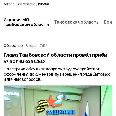
Автор:
Светлана Дякина
Издания МО
Тамбовская область
Бонд
Тамбовской области
Общество
Вчера, 17:54
Глава Тамбовской области провёл приём
участников СВО
На встрече обсудили вопросы трудоустройства и
оформления документов, пути решения ряда бытовых
и личных вопросов.