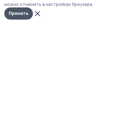
снабжение топливом сельхозпроизводителей в разгар
можно отменить в настройках браузера.
уборочной кампании.
Принять
Фото: архив редакции
На совещании под руководством заместителя
председателя Правительства РФ Александра
Новака обсудили ситуацию с обеспечением