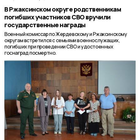
В Ржаксинском округе родственникам
погибших участников СВО вручили
государственные награды
Военный комиссар по Жердевскому и Ржаксинскому
округам встретился с семьями военнослужащих,
погибших при проведении СВО и удостоенных
госнаград посмертно.