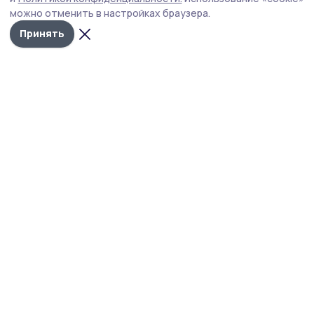
«Нетрезвый водитель» стартует 7 августа на
можно отменить в настройках браузера.
территории Ржаксинского округа.
Принять
Фото: сгенерировано нейросетью
На территории обслуживания МОМВД России
«Уваровский», куда входит и Ржаксинский
округ, с 7 по 9 августа 2026 года пройдёт