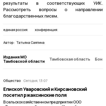
результаты в соответствующих УИК.
Рассмотреть вопросы о направлении
благодарственных писем.
единая россия
конференция
Автор:
Татьяна Саяпина
Издания МО
Тамбовская область
Бонд
Тамбовской области
Общество
Сегодня, 13:07
Епископ Уваровский и Кирсановский
посетил ржаксинские поля
В сельскохозяйственном предприятии ООО