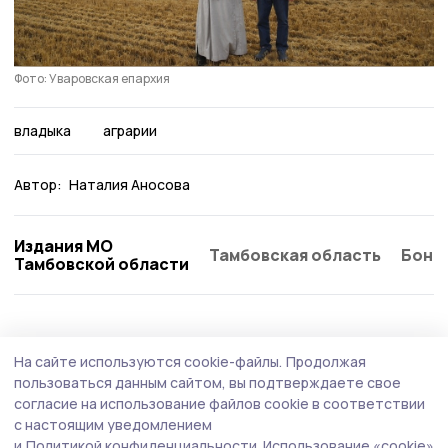
Фото: Уваровская епархия
владыка
аграрии
Автор:
Наталия Аносова
Издания МО
Тамбовская область
Бонд
Тамбовской области
Общество
Сегодня, 09:29
На сайте используются cookie-файлы.
Продолжая
Ржаксинских водителей проверят на
пользоваться данным сайтом, вы подтверждаете свое
трезвость
согласие на использование файлов cookie в соответствии
с настоящим уведомлением
Оперативно — профилактическое мероприятие
и
Политикой конфиденциальности.
Использование «cookie»