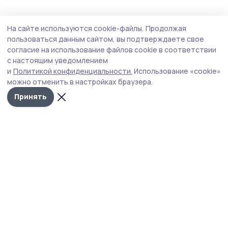
Общество
Вчера, 09:05
На сайте используются cookie-файлы.
Продолжая
Сельский клуб обновят в Ржаксинском
пользоваться данным сайтом, вы подтверждаете свое
округе
согласие на использование файлов cookie в соответствии
с настоящим уведомлением
В помещении заменят потолочное покрытие на новое,
и
Политикой конфиденциальности.
Использование «cookie»
установят современные светильники, обновят
можно отменить в настройках браузера.
напольное покрытие и стены.
Принять