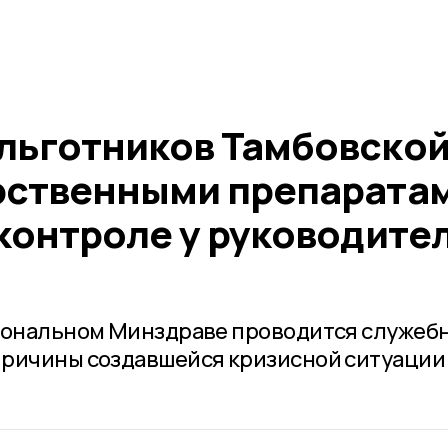
льготников Тамбовско
рственными препарата
контроле у руководите
гиональном Минздраве проводится служеб
причины создавшейся кризисной ситуации