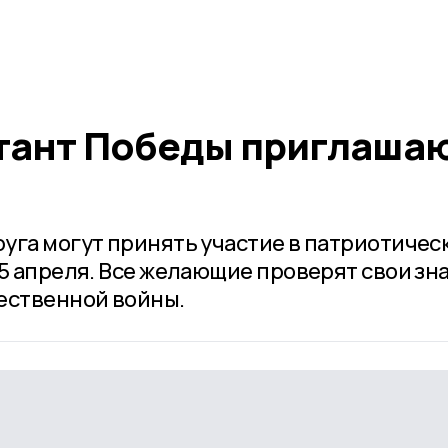
тант Победы приглаша
уга могут принять участие в патриотичес
25 апреля. Все желающие проверят свои зн
ественной войны.