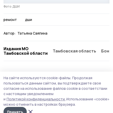
Фото: ДШИ
ремонт
дши
Автор:
Татьяна Саяпина
Издания МО
Тамбовская область
Бонд
Тамбовской области
Общество
Сегодня, 08:47
На сайте используются cookie-файлы.
Продолжая
В Тамбовской области участники и
пользоваться данным сайтом, вы подтверждаете свое
ветераны СВО получили дипломы о
согласие на использование файлов cookie в соответствии
с настоящим уведомлением
профессиональной переподготовке
и
Политикой конфиденциальности.
Использование «cookie»
Выпускниками кадровой программы «Герои
можно отменить в настройках браузера.
Тамбовщины» стали 27 человек с квалификацией
Принять
«Специалист в сфере государственного и