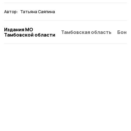
Автор:
Татьяна Саяпина
Издания МО
Тамбовская область
Бонд
Тамбовской области
Знамя труда 68