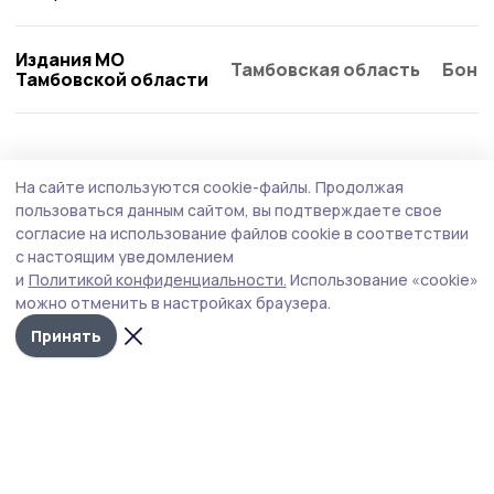
Издания МО
Тамбовская область
Бонд
Тамбовской области
Общество
Вчера, 17:54
На сайте используются cookie-файлы.
Продолжая
Глава Тамбовской области провёл приём
пользоваться данным сайтом, вы подтверждаете свое
участников СВО
согласие на использование файлов cookie в соответствии
с настоящим уведомлением
На встрече обсудили вопросы трудоустройства и
и
Политикой конфиденциальности.
Использование «cookie»
оформления документов, пути решения ряда бытовых
можно отменить в настройках браузера.
и личных вопросов.
Принять