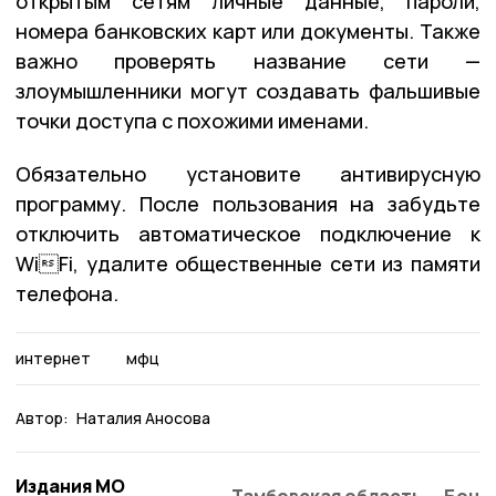
открытым сетям личные данные, пароли,
номера банковских карт или документы. Также
важно проверять название сети —
злоумышленники могут создавать фальшивые
точки доступа с похожими именами.
Обязательно установите антивирусную
программу. После пользования на забудьте
отключить автоматическое подключение к
WiFi, удалите общественные сети из памяти
телефона.
интернет
мфц
Автор:
Наталия Аносова
Издания МО
Тамбовская область
Бонд