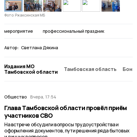
Фото: Ржаксинская МБ
мероприятие
профессиональный праздник
Автор:
Светлана Дякина
Издания МО
Тамбовская область
Бонд
Тамбовской области
Общество
Вчера, 17:54
Глава Тамбовской области провёл приём
участников СВО
На встрече обсудили вопросы трудоустройства и
оформления документов, пути решения ряда бытовых
и личных вопросов.