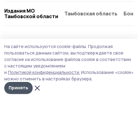
Издания МО
Тамбовская область
Бонд
Тамбовской области
Общество
Вчера, 13:47
На сайте используются cookie-файлы.
Продолжая
В Ржаксинском округе родственникам
пользоваться данным сайтом, вы подтверждаете свое
погибших участников СВО вручили
согласие на использование файлов cookie в соответствии
с настоящим уведомлением
государственные награды
и
Политикой конфиденциальности.
Использование «cookie»
Военный комиссар по Жердевскому и Ржаксинскому
можно отменить в настройках браузера.
округам встретился с семьями военнослужащих,
Принять
погибших при проведении СВО и удостоенных
госнаград посмертно.