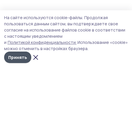
Общество
Вчера, 18:45
На сайте используются cookie-файлы.
Продолжая
Мотоцикл бойцам СВО отправили из
пользоваться данным сайтом, вы подтверждаете свое
Ржаксинского округа
согласие на использование файлов cookie в соответствии
с настоящим уведомлением
Коллектив отделения «Боевое братство», жители
и
Политикой конфиденциальности.
Использование «cookie»
Ржаксинского и Уваровских округов, а также
можно отменить в настройках браузера.
Московской области, Санкт-Петербурга, Анапы
собрали средства на приобретение мотоцикла.
Принять