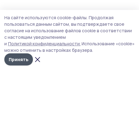
Общество
Вчера, 13:07
На сайте используются cookie-файлы.
Продолжая
Епископ Уваровский и Кирсановский
пользоваться данным сайтом, вы подтверждаете свое
посетил ржаксинские поля
согласие на использование файлов cookie в соответствии
с настоящим уведомлением
В сельскохозяйственном предприятии ООО
и
Политикой конфиденциальности.
Использование «cookie»
«Вишневское» побывал владыка Игнатий.
можно отменить в настройках браузера.
Принять