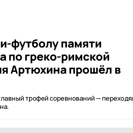
ни-футболу памяти
а по греко-римской
ия Артюхина прошёл в
 главный трофей соревнований — переход
на.