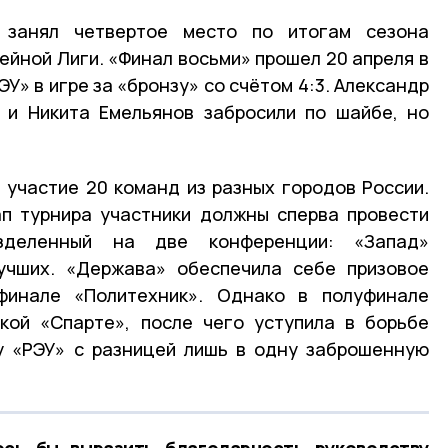
 занял четвертое место по итогам сезона
ейной Лиги. «Финал восьми» прошел 20 апреля в
У» в игре за «бронзу» со счётом 4:3. Александр
 и Никита Емельянов забросили по шайбе, но
участие 20 команд из разных городов России.
п турнира участники должны сперва провести
азделенный на две конференции: «Запад»
лучших. «Держава» обеспечила себе призовое
финале «Политехник». Однако в полуфинале
кой «Спарте», после чего уступила в борьбе
у «РЭУ» с разницей лишь в одну заброшенную
сь бы выразить благодарность руководству